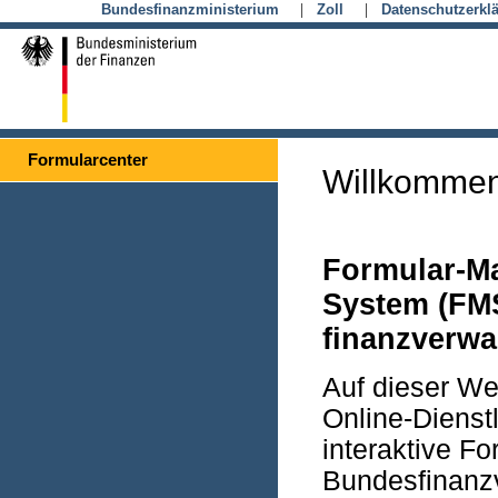
|
|
Bundesfinanzministerium
Zoll
Datenschutzerkl
Formularcenter
Willkommen
Formular-M
System (FM
finanz­verw
Auf dieser We
Online-Diens­
interaktive Fo
Bundes­finanz