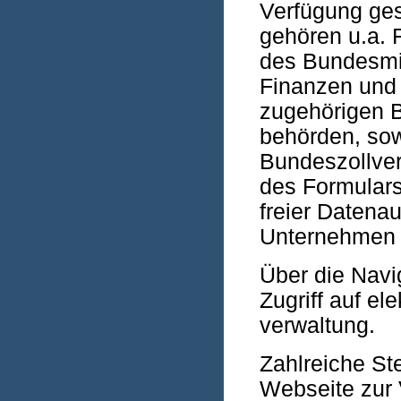
Verfügung gest
gehören u.a. 
des Bundes­mi
Finanzen und
zugehörigen B
behörden, sow
Bundes­zoll­ve
des Formular­s
freier Date­n
Unternehmen 
Über die Navig
Zugriff auf el
verwaltung.
Zahlreiche St
Webseite zur 