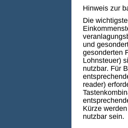
Hinweis zur b
Die wichtigste
Einkommen­ste
veranlagungs­
und gesondert
gesonderten F
Lohnsteuer) si
nutzbar. Für B
entsprechende
reader) erford
Tasten­kombina
entsprechende 
Kürze werden a
nutzbar sein.